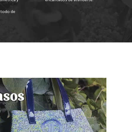
étodo de
asos