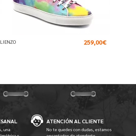
259,00€
LIENZO
ESANAL
ATENCIÓN AL CLIENTE
s, una
No te quedes con dudas, estamos
limétrica y
encantados de atenderte.