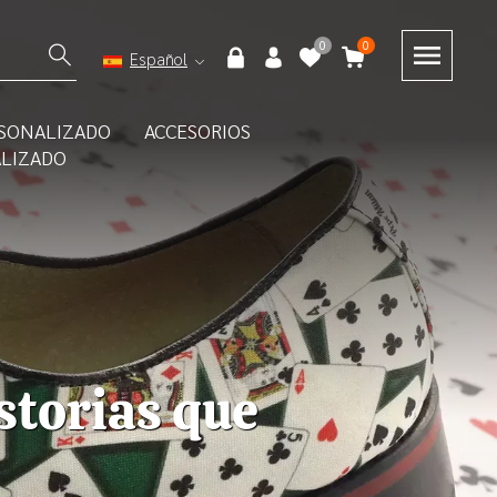
0
0
Español
SONALIZADO
ACCESORIOS
ALIZADO
tan múltiples
istorias que