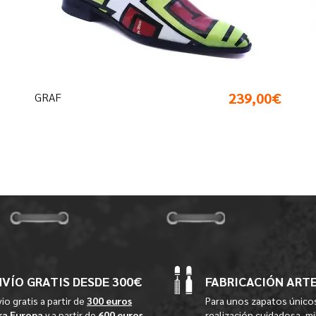
239,00€
GRAF
NVÍO GRATIS DESDE 300€
FABRICACIÓN ART
io gratis a partir de
300 euros
Para unos zapatos único
ra Europa
y a partir de
600 euros
realización cuidadosa, mi